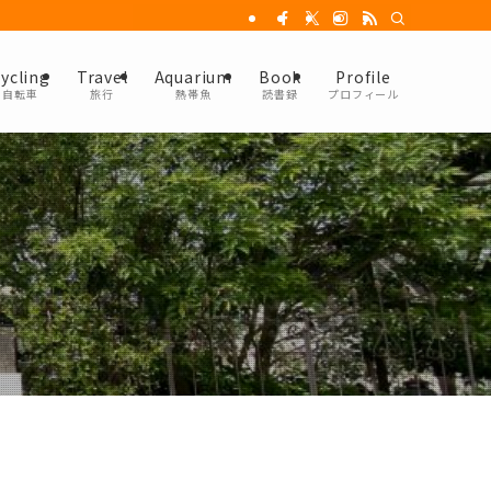
ycling
Travel
Aquarium
Book
Profile
自転車
旅行
熱帯魚
読書録
プロフィール