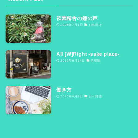
祇園精舎の鐘の声
2025年7月1日
お出掛け
All [W]Right -sake place-
2025年6月24日
首都圏
働き方
2025年6月9日
日々雑感