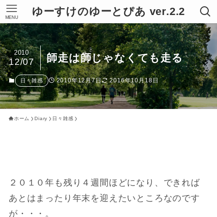
ゆーすけのゆーとぴあ ver.2.2
MENU
2010
師走は師じゃなくても走る
12/07
2010年12月7日
2016年10月18日
日々雑感
ホーム
Diary
日々雑感
２０１０年も残り４週間ほどになり、できれば
あとはまったり年末を迎えたいところなのです
が・・・。