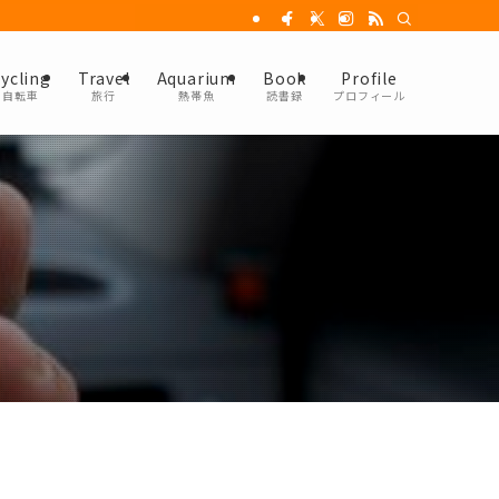
ycling
Travel
Aquarium
Book
Profile
自転車
旅行
熱帯魚
読書録
プロフィール