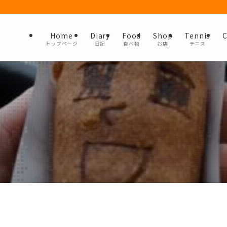
Home
Diary
Food
Shop
Tennis
C
トップページ
日記
食べ物
お店
テニス