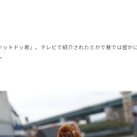
「ホットドッ君」。テレビで紹介されたとかで巷では密か
た。