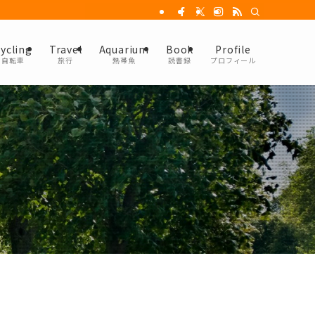
ycling
Travel
Aquarium
Book
Profile
自転車
旅行
熱帯魚
読書録
プロフィール