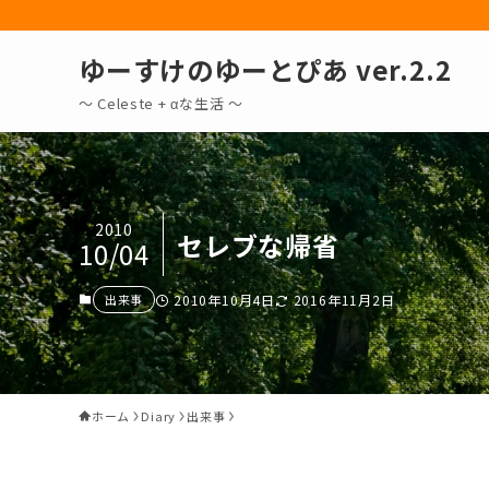
ゆーすけのゆーとぴあ ver.2.2
～ Celeste + αな生活 〜
2010
セレブな帰省
10/04
出来事
2010年10月4日
2016年11月2日
ホーム
Diary
出来事