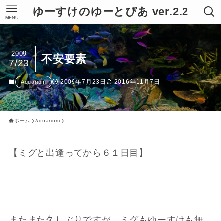
ゆーすけのゆーとぴあ ver.2.2
MENU
2009
不安要素
7/23
2009年7月23日
2016年11月7日
Aquarium
ホーム
Aquarium
【ミグと出逢ってから６１日目】
またまた久しぶりですが、ミグもゆーすけも無