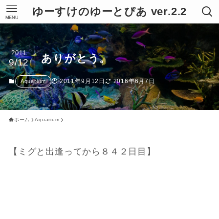
ゆーすけのゆーとぴあ ver.2.2
MENU
2011
ありがとう。
9/12
2011年9月12日
2016年6月7日
Aquarium
ホーム
Aquarium
【ミグと出逢ってから８４２日目】