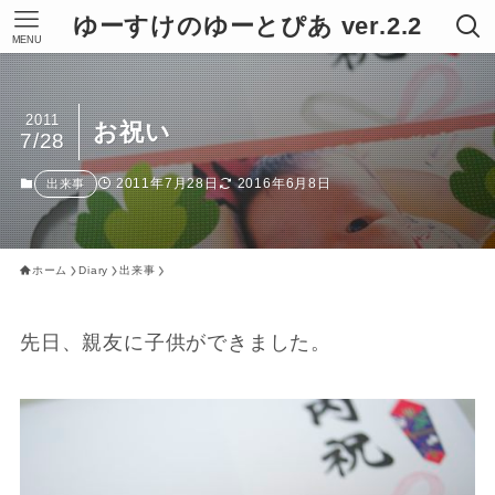
ゆーすけのゆーとぴあ ver.2.2
MENU
2011
お祝い
7/28
2011年7月28日
2016年6月8日
出来事
ホーム
Diary
出来事
先日、親友に子供ができました。