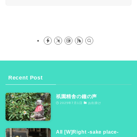
Recent Post
祇園精舎の鐘の声
2025年7月1日
お出掛け
All [W]Right -sake place-