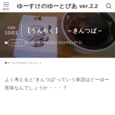
ゆーすけのゆーとぴあ ver.2.2
MENU
2009
【うんちく】 ～きんつば～
10/01
2009年10月1日
2016年11月7日
うんちく
ホーム
Food
うんちく
よく考えると”きんつば”っていう単語はどーゆー
意味なんでしょうか・・・？