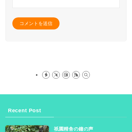
Recent Post
祇園精舎の鐘の声