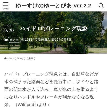
ゆーすけのゆーとぴあ ver.2.2
MENU
2011
ハイドロプレーニング現象
9/20
2011年9月20日
2016年6月7日
出来事
ホーム
Diary
出来事
ハイドロプレーニング現象とは、自動車などが
水の溜まった路面などを走行中に、タイヤと路
面の間に水が入り込み、車が水の上を滑るよう
になりハンドルやブレーキが利かなくなる現
象。（Wikipediaより）