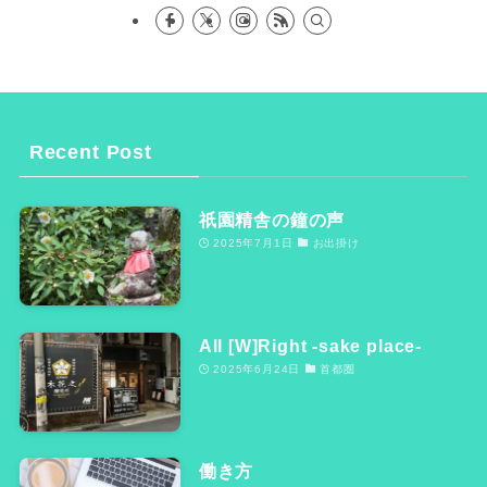
Recent Post
祇園精舎の鐘の声
2025年7月1日
お出掛け
All [W]Right -sake place-
2025年6月24日
首都圏
働き方