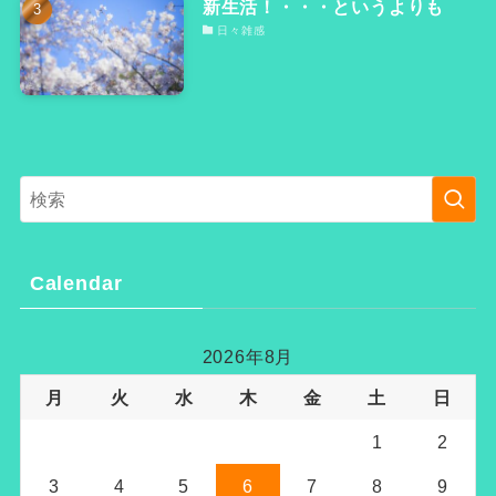
新生活！・・・というよりも
日々雑感
Calendar
2026年8月
月
火
水
木
金
土
日
1
2
3
4
5
6
7
8
9