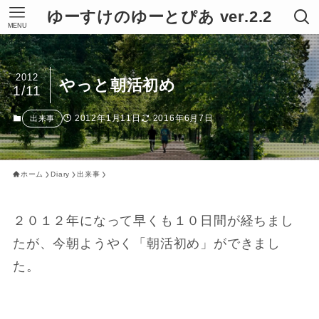
ゆーすけのゆーとぴあ ver.2.2
MENU
2012
やっと朝活初め
1/11
2012年1月11日
2016年6月7日
出来事
ホーム
Diary
出来事
２０１２年になって早くも１０日間が経ちまし
たが、今朝ようやく「朝活初め」ができまし
た。