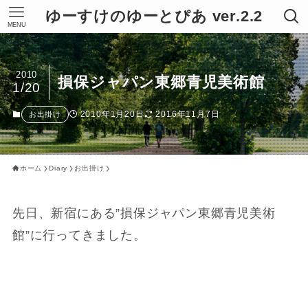
ゆーすけのゆーとぴあ ver.2.2
MENU
2010
損保ジャパン東郷青児美術館
1/20
2010年1月20日
2016年11月7日
お出掛け
ホーム
Diary
お出掛け
先日、新宿にある”損保ジャパン東郷青児美術
館”に行ってきました。