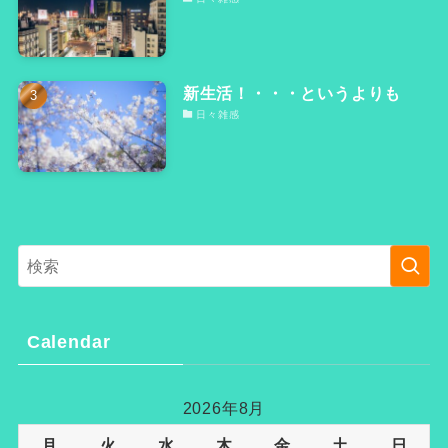
新生活！・・・というよりも
日々雑感
Calendar
2026年8月
月
火
水
木
金
土
日