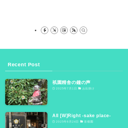
Recent Post
祇園精舎の鐘の声
2025年7月1日
お出掛け
All [W]Right -sake place-
2025年6月24日
首都圏