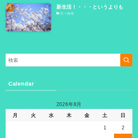
新生活！・・・というよりも
日々雑感
Calendar
2026年8月
月
火
水
木
金
土
日
1
2