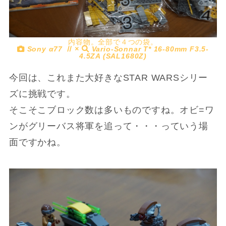
内容物。全部で４つの袋。
Sony α77 Ⅱ ×
Vario-Sonnar T* 16-80mm F3.5-
4.5ZA (SAL1680Z)
今回は、これまた大好きなSTAR WARSシリー
ズに挑戦です。
そこそこブロック数は多いものですね。オビ=ワ
ンがグリーバス将軍を追って・・・っていう場
面ですかね。