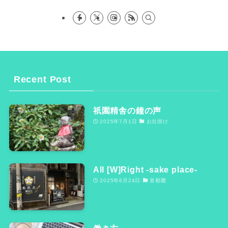
Recent Post
祇園精舎の鐘の声
2025年7月1日
お出掛け
All [W]Right -sake place-
2025年6月24日
首都圏