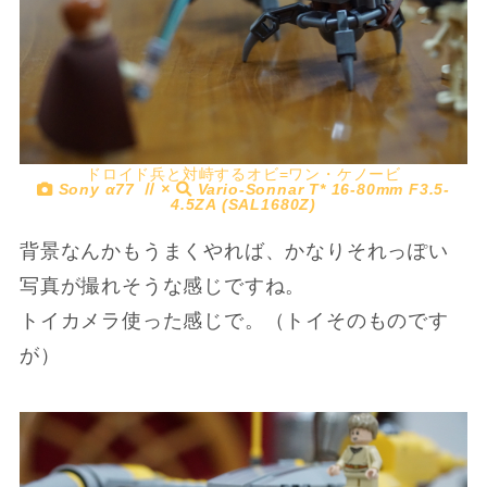
ドロイド兵と対峙するオビ=ワン・ケノービ
Sony α77 Ⅱ ×
Vario-Sonnar T* 16-80mm F3.5-
4.5ZA (SAL1680Z)
背景なんかもうまくやれば、かなりそれっぽい
写真が撮れそうな感じですね。
トイカメラ使った感じで。（トイそのものです
が）