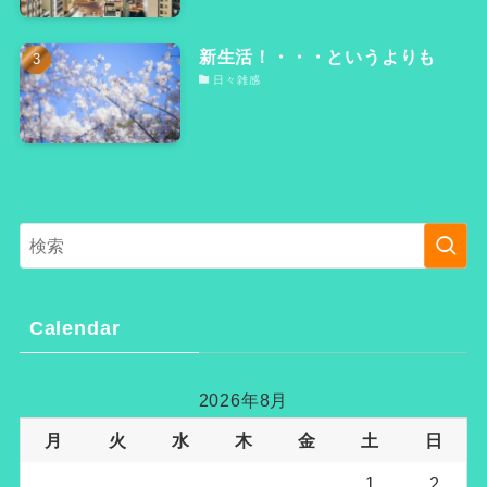
新生活！・・・というよりも
日々雑感
Calendar
2026年8月
月
火
水
木
金
土
日
1
2