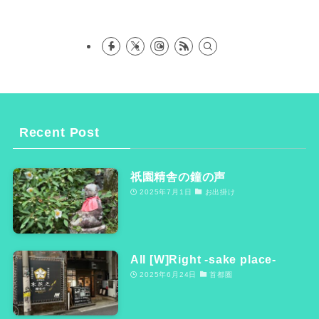
Recent Post
祇園精舎の鐘の声
2025年7月1日
お出掛け
All [W]Right -sake place-
2025年6月24日
首都圏