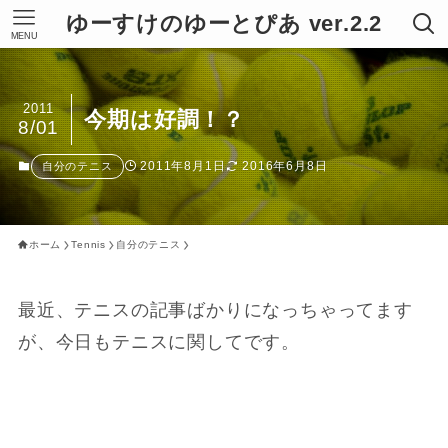
ゆーすけのゆーとぴあ ver.2.2
MENU
2011
今期は好調！？
8/01
2011年8月1日
2016年6月8日
自分のテニス
ホーム
Tennis
自分のテニス
最近、テニスの記事ばかりになっちゃってます
が、今日もテニスに関してです。