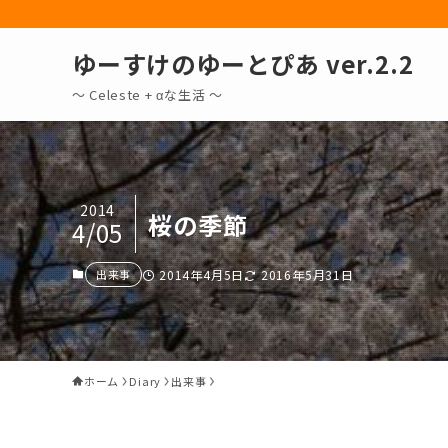
ゆーすけのゆーとぴあ ver.2.2
～ Celeste + αな生活 〜
2014
桜の季節
4/05
出来事
2014年4月5日
2016年5月31日
ホーム
Diary
出来事