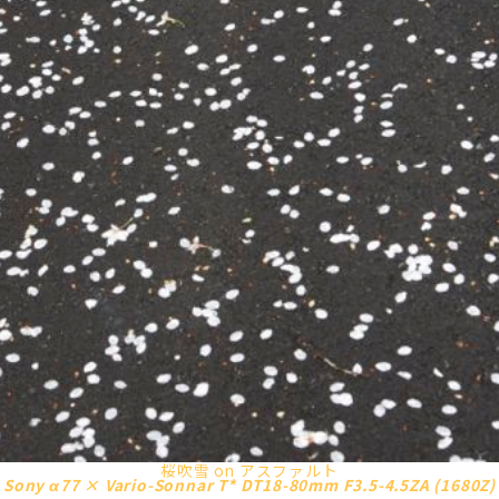
桜吹雪 on アスファルト
Sony α77 × Vario-Sonnar T* DT18-80mm F3.5-4.5ZA (1680Z)