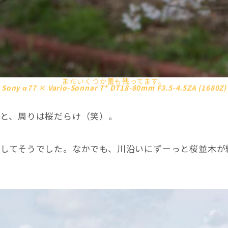
まだいくつか蕾も残ってます。
Sony α77 × Vario-Sonnar T* DT18-80mm F3.5-4.5ZA (1680Z)
ると、周りは桜だらけ（笑）。
在してそうでした。なかでも、川沿いにずーっと桜並木が