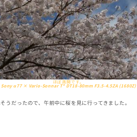
ほぼ満開です。
Sony α77 × Vario-Sonnar T* DT18-80mm F3.5-4.5ZA (1680Z)
れそうだったので、午前中に桜を見に行ってきました。