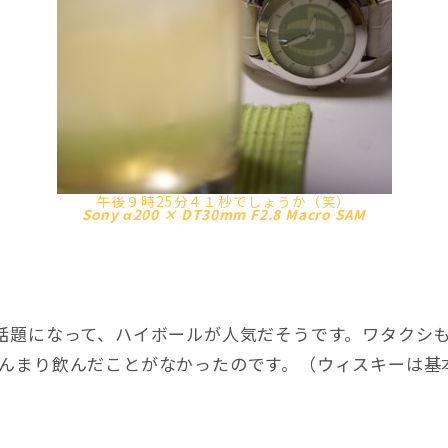
午後９時25分４１秒でしょうか（笑）
Sony α200 × DT30mm F2.8 Macro SAM
話題になって、ハイボールが人気だそうです。ワタクシ
あんまり飲んだことがなかったのです。（ウィスキーは基