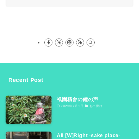
Recent Post
祇園精舎の鐘の声
2025年7月1日
お出掛け
All [W]Right -sake place-