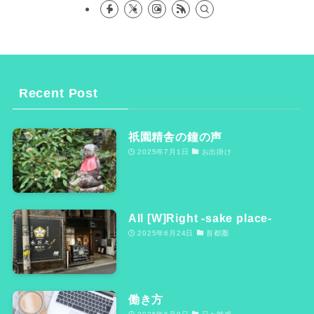
Recent Post
祇園精舎の鐘の声
2025年7月1日
お出掛け
All [W]Right -sake place-
2025年6月24日
首都圏
働き方