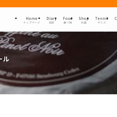
Home
Diary
Food
Shop
Tennis
C
トップページ
日記
食べ物
お店
テニス
ール