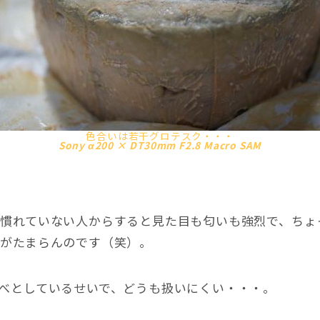
色合いは若干グロテスク・・・
Sony α200 × DT30mm F2.8 Macro SAM
は慣れていない人からすると見た目も匂いも強烈で、ちょ
いがたまらんのです（笑）。
べとしているせいで、どうも扱いにくい・・・。