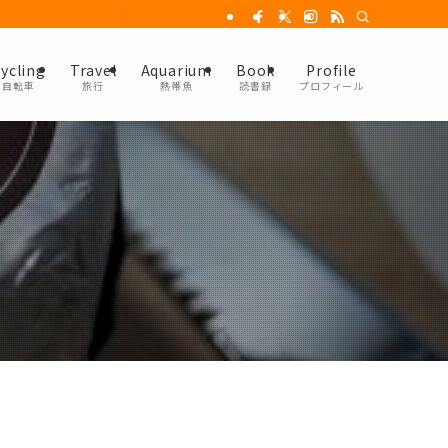
ycling
Travel
Aquarium
Book
Profile
自転車
旅行
熱帯魚
読書録
プロフィール